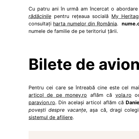
Cu patru ani în urmă am încercat o abordar
rădăcinile
pentru rețeaua socială
My Heritag
consultați
harta numelor din România
.
nume.o
numele de familie de pe teritoriul țării.
Bilete de avion
Pentru cei care se întreabă cine este cel ma
articol de pe money.ro
aflăm că
vola.ro
oc
paravion.ro
. Din același articol aflăm că
Danie
povești despre vacanțe
, așa că, dragi coleg
sistemul de afiliere
.