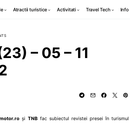
de
Atractii turistice
Activitati
Travel Tech
Info 
NTS
23) – 05 – 11
2
omotor.ro
și
TNB
fac subiectul revistei presei în turismul