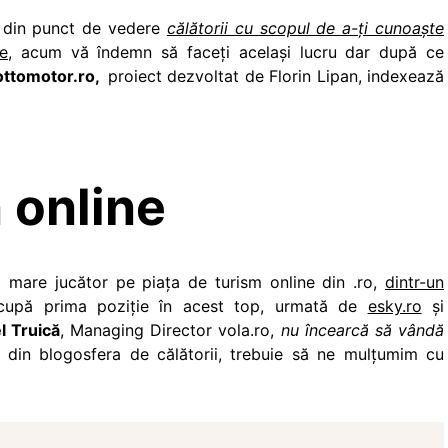
e din punct de vedere
călătorii cu scopul de a-ți cunoaște
e
, acum vă îndemn să faceți același lucru dar după ce
ttomotor.ro,
proiect dezvoltat de Florin Lipan, indexează
 online
i mare jucător pe piața de turism online din .ro,
dintr-un
upă prima poziție în acest top, urmată de
esky.ro
și
l Truică
, Managing Director vola.ro,
nu încearcă să vândă
i din blogosfera de călătorii, trebuie să ne mulțumim cu