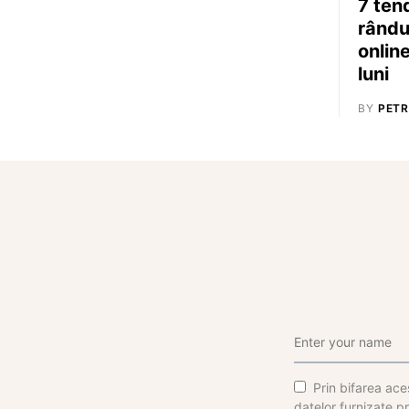
7 ten
rându
onlin
luni
BY
PETR
Prin bifarea aces
datelor furnizate pr