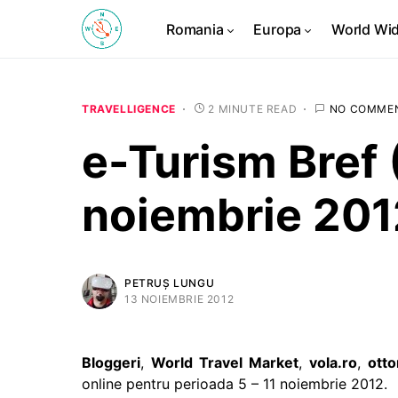
Romania
Europa
World Wi
TRAVELLIGENCE
2 MINUTE READ
NO COMME
e-Turism Bref (
noiembrie 201
PETRUȘ LUNGU
13 NOIEMBRIE 2012
Bloggeri
,
World Travel Market
,
vola.ro
,
ott
online pentru perioada 5 – 11 noiembrie 2012.