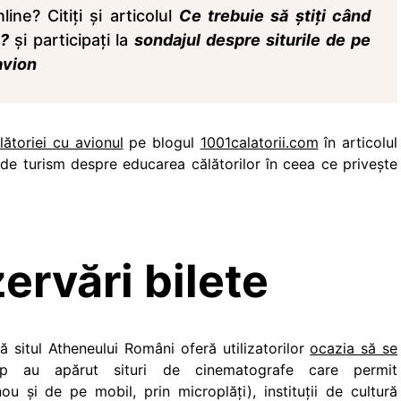
ine? Citiți și articolul
Ce trebuie să știți când
e?
și participați la
sondajul despre siturile de pe
avion
lătoriei cu avionul
pe blogul
1001calatorii.com
în articolul
 de turism despre educarea călătorilor în ceea ce privește
ervări bilete
situl Atheneului Români oferă utilizatorilor
ocazia să se
mp au apărut situri de cinematografe care permit
nou și de pe mobil, prin microplăți), instituții de cultură