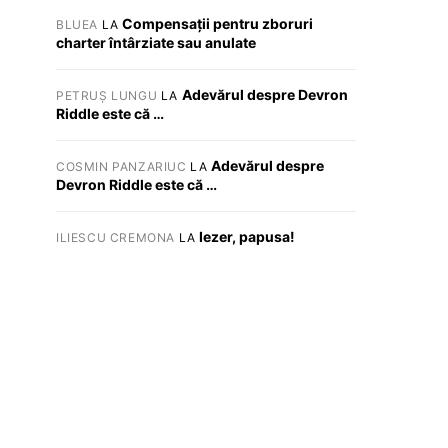
Compensații pentru zboruri
BLUEA
LA
charter întârziate sau anulate
Adevărul despre Devron
PETRUȘ LUNGU
LA
Riddle este că …
Adevărul despre
COSMIN PANZARIUC
LA
Devron Riddle este că …
Iezer, papusa!
ILIESCU CREMONA
LA