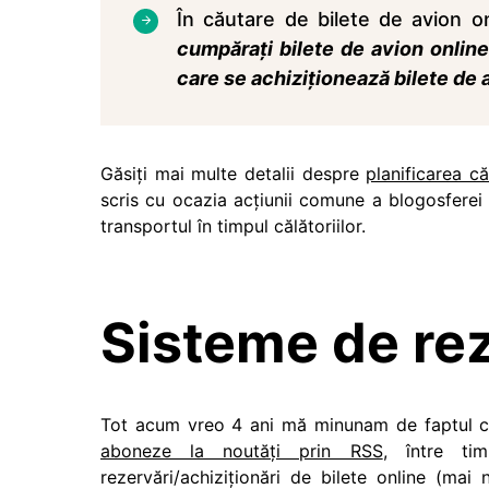
În căutare de bilete de avion onl
cumpărați bilete de avion onlin
care se achiziționează bilete de 
Găsiți mai multe detalii despre
planificarea că
scris cu ocazia acțiunii comune a blogosferei
transportul în timpul călătoriilor.
Sisteme de rez
Tot acum vreo 4 ani mă minunam de faptul că 
aboneze la noutăți prin RSS
, între ti
rezervări/achiziționări de bilete online (mai 