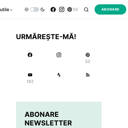
utile
50
ABONARE
URMĂREȘTE-MĂ!
50
182
ABONARE
NEWSLETTER