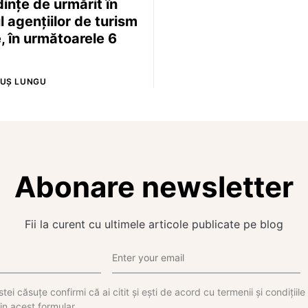
dințe de urmărit în
l agențiilor de turism
e, în următoarele 6
UȘ LUNGU
Abonare newsletter
Fii la curent cu ultimele articole publicate pe blog
tei căsuțe confirmi că ai citit și ești de acord cu termenii și condițiil
in acest formular.