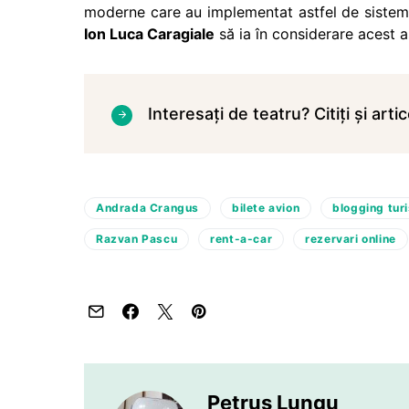
moderne care au implementat astfel de sistem
Ion Luca Caragiale
să ia în considerare acest a
Interesați de teatru? Citiți și arti
Andrada Crangus
bilete avion
blogging tur
Razvan Pascu
rent-a-car
rezervari online
Petruș Lungu