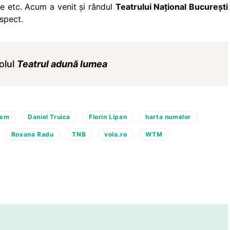
e etc. Acum a venit și rândul
Teatrului Național București
spect.
colul
Teatrul adună lumea
ism
Daniel Truica
Florin Lipan
harta numelor
Roxana Radu
TNB
vola.ro
WTM