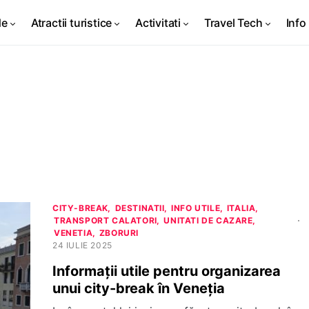
de
Atractii turistice
Activitati
Travel Tech
Info 
CITY-BREAK
DESTINATII
INFO UTILE
ITALIA
TRANSPORT CALATORI
UNITATI DE CAZARE
VENETIA
ZBORURI
24 IULIE 2025
Informații utile pentru organizarea
unui city-break în Veneția