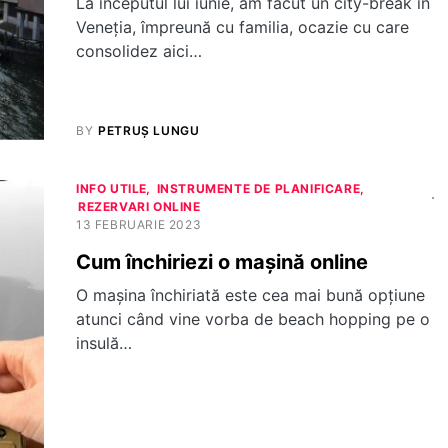
La începutul lui iunie, am făcut un city-break în
Veneția, împreună cu familia, ocazie cu care
consolidez aici…
BY
PETRUȘ LUNGU
INFO UTILE
INSTRUMENTE DE PLANIFICARE
REZERVARI ONLINE
13 FEBRUARIE 2023
Cum închiriezi o mașină online
O mașina închiriată este cea mai bună opțiune
atunci când vine vorba de beach hopping pe o
insulă…