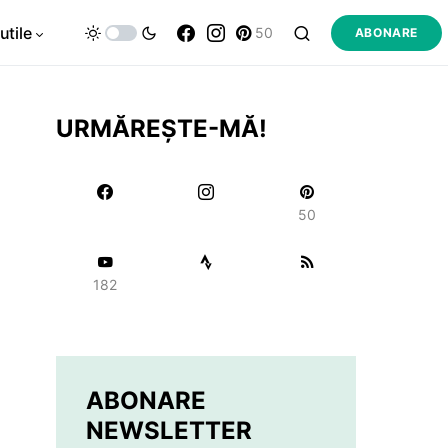
utile
50
ABONARE
URMĂREȘTE-MĂ!
50
182
ABONARE
NEWSLETTER