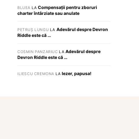
Compensații pentru zboruri
BLUEA
LA
charter întârziate sau anulate
Adevărul despre Devron
PETRUȘ LUNGU
LA
Riddle este că …
Adevărul despre
COSMIN PANZARIUC
LA
Devron Riddle este că …
Iezer, papusa!
ILIESCU CREMONA
LA