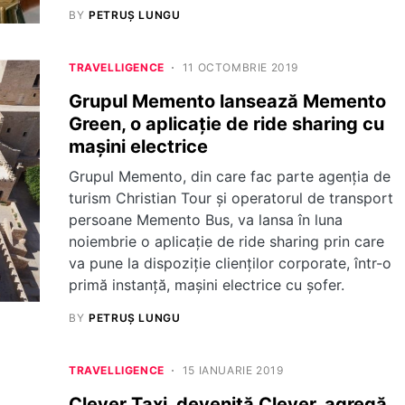
BY
PETRUȘ LUNGU
TRAVELLIGENCE
11 OCTOMBRIE 2019
Grupul Memento lansează Memento
Green, o aplicație de ride sharing cu
maşini electrice
Grupul Memento, din care fac parte agenția de
turism Christian Tour și operatorul de transport
persoane Memento Bus, va lansa în lu­na
noiembrie o apli­caţie de ride sha­ring prin care
va pune la dispoziție clienților corporate, într-o
primă instanță, maşini electrice cu șofer.
BY
PETRUȘ LUNGU
TRAVELLIGENCE
15 IANUARIE 2019
Clever Taxi, devenită Clever, agregă