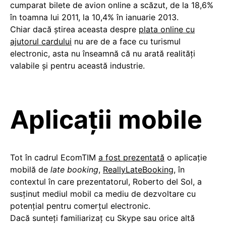
cumparat bilete de avion online a scăzut, de la 18,6%
în toamna lui 2011, la 10,4% în ianuarie 2013.
Chiar dacă ştirea aceasta despre
plata online cu
ajutorul cardului
nu are de a face cu turismul
electronic, asta nu înseamnă că nu arată realităţi
valabile şi pentru această industrie.
Aplicații mobile
Tot în cadrul EcomTIM
a fost prezentată
o aplicație
mobilă de
late booking
,
ReallyLateBooking
, în
contextul în care prezentatorul, Roberto del Sol, a
susținut mediul mobil ca mediu de dezvoltare cu
potențial pentru comerțul electronic.
Dacă sunteţi familiarizaţ cu Skype sau orice altă