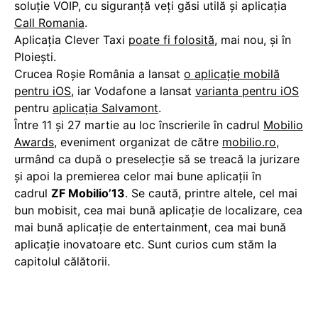
soluţie VOIP, cu siguranţă veţi găsi utilă şi aplicaţia
Call Romania
.
Aplicația Clever Taxi
poate fi folosită
, mai nou, și în
Ploiești.
Crucea Roșie România a lansat
o aplicație mobilă
pentru iOS
, iar Vodafone a lansat
varianta pentru iOS
pentru
aplicația Salvamont
.
Între 11 și 27 martie au loc înscrierile în cadrul
Mobilio
Awards
, eveniment organizat de către
mobilio.ro
,
urmând ca după o preselecție să se treacă la jurizare
și apoi la premierea celor mai bune aplicații în
cadrul
ZF Mobilio’13
. Se caută, printre altele, cel mai
bun mobisit, cea mai bună aplicație de localizare, cea
mai bună aplicație de entertainment, cea mai bună
aplicație inovatoare etc. Sunt curios cum stăm la
capitolul călătorii.