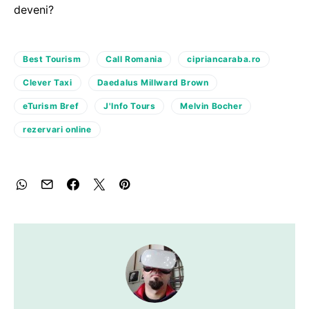
deveni?
Best Tourism
Call Romania
cipriancaraba.ro
Clever Taxi
Daedalus Millward Brown
eTurism Bref
J'Info Tours
Melvin Bocher
rezervari online