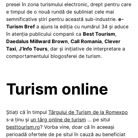
presei în zona turismului electronic, drept pentru care
e timpul de o nouă rundă de subliniat cele mai
semnificative ştiri pentru această sub-industrie.
e-
Turism Bref
a ajuns la ediţia cu numărul 34 şi aduce
în atenţia publicului companii ca
Best Tourism
,
Daedalus Millward Brown
,
Call Romania
,
Clever
Taxi
,
J’Info Tours
, dar şi iniţiative de interpretare a
comportamentului blogosferei de turism.
Turism online
Ştiaţi că în timpul
Târgului de Turism de la Romexpo
s-a ţinu şi
un târg online de turism
… pe situl
besttourism.ro
? Vorba vine, doar că în aceeaşi
perioadă ofertele de pe situl în cauză au beneficiat