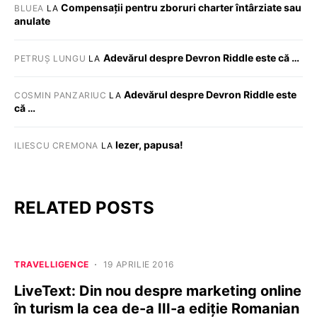
Compensații pentru zboruri charter întârziate sau
BLUEA
LA
anulate
Adevărul despre Devron Riddle este că …
PETRUȘ LUNGU
LA
Adevărul despre Devron Riddle este
COSMIN PANZARIUC
LA
că …
Iezer, papusa!
ILIESCU CREMONA
LA
RELATED POSTS
TRAVELLIGENCE
19 APRILIE 2016
LiveText: Din nou despre marketing online
în turism la cea de-a III-a ediție Romanian