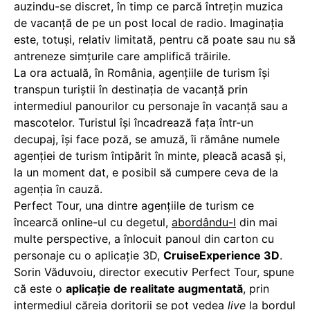
auzindu-se discret, în timp ce parcă întreţin muzica
de vacanţă de pe un post local de radio. Imaginaţia
este, totuşi, relativ limitată, pentru că poate sau nu să
antreneze simţurile care amplifică trăirile.
La ora actuală, în România, agenţiile de turism îşi
transpun turiştii în destinaţia de vacanţă prin
intermediul panourilor cu personaje în vacanţă sau a
mascotelor. Turistul îşi încadrează faţa într-un
decupaj, îşi face poză, se amuză, îi rămâne numele
agenţiei de turism întipărit în minte, pleacă acasă şi,
la un moment dat, e posibil să cumpere ceva de la
agenţia în cauză.
Perfect Tour, una dintre agenţiile de turism ce
încearcă online-ul cu degetul,
abordându-l
din mai
multe perspective, a înlocuit panoul din carton cu
personaje cu o aplicaţie 3D,
CruiseExperience 3D
.
Sorin Văduvoiu, director executiv Perfect Tour, spune
că este o
aplicaţie de realitate augmentată
, prin
intermediul căreia doritorii se pot vedea
live
la bordul