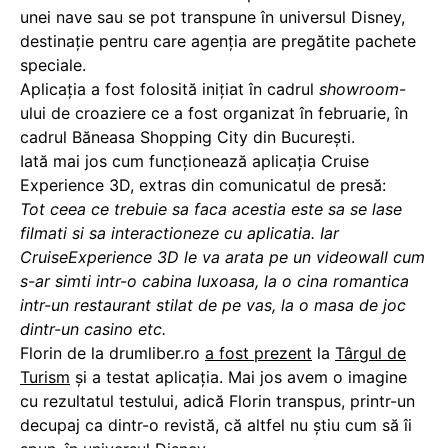
unei nave sau se pot transpune în universul Disney,
destinație pentru care agenţia are pregătite pachete
speciale.
Aplicația a fost folosită inițiat în cadrul
showroom
-
ului de croaziere ce a fost organizat în februarie, în
cadrul Băneasa Shopping City din București.
Iată mai jos cum funcționează aplicația Cruise
Experience 3D, extras din comunicatul de presă:
Tot ceea ce trebuie sa faca acestia este sa se lase
filmati si sa interactioneze cu aplicatia. Iar
CruiseExperience 3D le va arata pe un videowall cum
s-ar simti intr-o cabina luxoasa, la o cina romantica
intr-un restaurant stilat de pe vas, la o masa de joc
dintr-un casino etc.
Florin de la drumliber.ro
a fost prezent
la
Târgul de
Turism
și a testat aplicația. Mai jos avem o imagine
cu rezultatul testului, adică Florin transpus, printr-un
decupaj ca dintr-o revistă, că altfel nu știu cum să îi