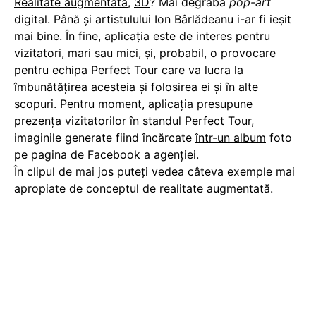
Realitate augmentată
,
3D
? Mai degrabă
pop-art
digital. Până și artistulului Ion Bârlădeanu i-ar fi ieșit
mai bine. În fine, aplicația este de interes pentru
vizitatori, mari sau mici, și, probabil, o provocare
pentru echipa Perfect Tour care va lucra la
îmbunătățirea acesteia și folosirea ei și în alte
scopuri. Pentru moment, aplicația presupune
prezența vizitatorilor în standul Perfect Tour,
imaginile generate fiind încărcate
într-un album
foto
pe pagina de Facebook a agenției.
În clipul de mai jos puteți vedea câteva exemple mai
apropiate de conceptul de realitate augmentată.