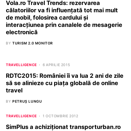
Vola.ro Travel Trends: rezervarea
călatoriilor va fi influențată tot mai mult
de mobil, folosirea cardului și
interacțiunea prin canalele de mesagerie
electronică
BY
TURISM 2.0 MONITOR
TRAVELLIGENCE
6 APRILIE 2015
RDTC2015: României îi va lua 2 ani de zile
să se alinieze cu piața globală de online
travel
BY
PETRUȘ LUNGU
TRAVELLIGENCE
1 OCTOMBRIE 2012
SimPlus a achiziționat transporturban.ro