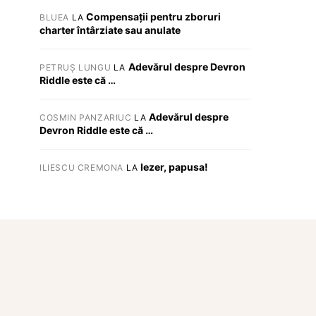
Compensații pentru zboruri
BLUEA
LA
charter întârziate sau anulate
Adevărul despre Devron
PETRUȘ LUNGU
LA
Riddle este că …
Adevărul despre
COSMIN PANZARIUC
LA
Devron Riddle este că …
Iezer, papusa!
ILIESCU CREMONA
LA