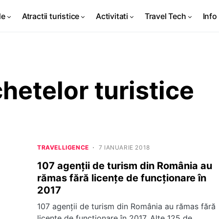
de
Atractii turistice
Activitati
Travel Tech
Info 
hetelor turistice
TRAVELLIGENCE
7 IANUARIE 2018
107 agenţii de turism din România au
rămas fără licenţe de funcţionare în
2017
107 agenţii de turism din România au rămas fără
licenţe de funcţionare în 2017. Alte 125 de