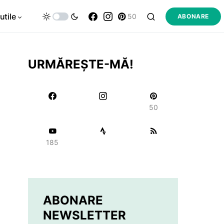
utile
50
ABONARE
URMĂREȘTE-MĂ!
50
185
ABONARE
NEWSLETTER