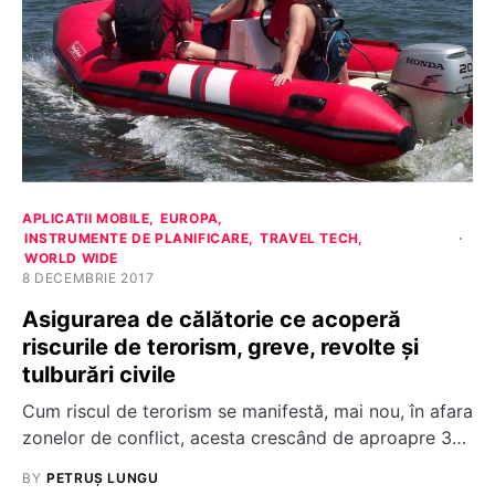
APLICATII MOBILE
EUROPA
INSTRUMENTE DE PLANIFICARE
TRAVEL TECH
WORLD WIDE
8 DECEMBRIE 2017
Asigurarea de călătorie ce acoperă
riscurile de terorism, greve, revolte şi
tulburări civile
Cum riscul de terorism se manifestă, mai nou, în afara
zonelor de conflict, acesta crescând de aproapre 3…
BY
PETRUȘ LUNGU