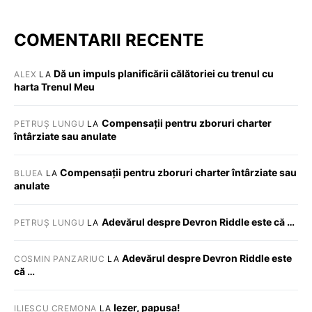
COMENTARII RECENTE
Dă un impuls planificării călătoriei cu trenul cu
ALEX
LA
harta Trenul Meu
Compensații pentru zboruri charter
PETRUȘ LUNGU
LA
întârziate sau anulate
Compensații pentru zboruri charter întârziate sau
BLUEA
LA
anulate
Adevărul despre Devron Riddle este că …
PETRUȘ LUNGU
LA
Adevărul despre Devron Riddle este
COSMIN PANZARIUC
LA
că …
Iezer, papusa!
ILIESCU CREMONA
LA