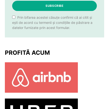
SUBSCRIBE
Prin bifarea acestei căsuțe confirmi că ai citit și
ești de acord cu termenii și condițiile de păstrare a
datelor furnizate prin acest formular.
PROFITĂ ACUM