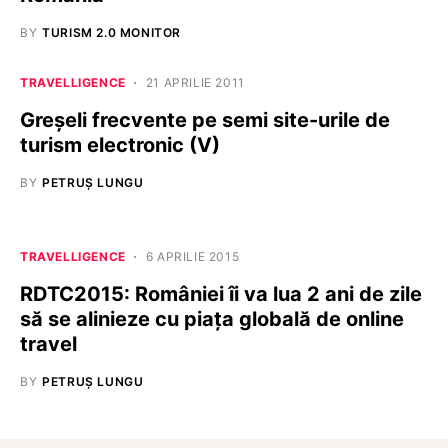
BY
TURISM 2.0 MONITOR
TRAVELLIGENCE
21 APRILIE 2011
Greşeli frecvente pe semi site-urile de
turism electronic (V)
BY
PETRUȘ LUNGU
TRAVELLIGENCE
6 APRILIE 2015
RDTC2015: României îi va lua 2 ani de zile
să se alinieze cu piața globală de online
travel
BY
PETRUȘ LUNGU