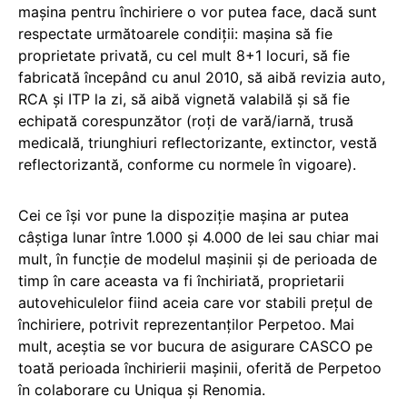
mașina pentru închiriere o vor putea face, dacă sunt
respectate următoarele condiții: mașina să fie
proprietate privată, cu cel mult 8+1 locuri, să fie
fabricată începând cu anul 2010, să aibă revizia auto,
RCA și ITP la zi, să aibă vignetă valabilă și să fie
echipată corespunzător (roți de vară/iarnă, trusă
medicală, triunghiuri reflectorizante, extinctor, vestă
reflectorizantă, conforme cu normele în vigoare).
Cei ce își vor pune la dispoziție mașina ar putea
câștiga lunar între 1.000 și 4.000 de lei sau chiar mai
mult, în funcție de modelul mașinii și de perioada de
timp în care aceasta va fi închiriată, proprietarii
autovehiculelor fiind aceia care vor stabili prețul de
închiriere, potrivit reprezentanților Perpetoo. Mai
mult, aceștia se vor bucura de asigurare CASCO pe
toată perioada închirierii mașinii, oferită de Perpetoo
în colaborare cu Uniqua și Renomia.