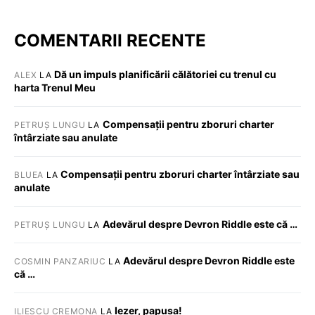
COMENTARII RECENTE
Dă un impuls planificării călătoriei cu trenul cu
ALEX
LA
harta Trenul Meu
Compensații pentru zboruri charter
PETRUȘ LUNGU
LA
întârziate sau anulate
Compensații pentru zboruri charter întârziate sau
BLUEA
LA
anulate
Adevărul despre Devron Riddle este că …
PETRUȘ LUNGU
LA
Adevărul despre Devron Riddle este
COSMIN PANZARIUC
LA
că …
Iezer, papusa!
ILIESCU CREMONA
LA