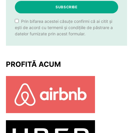
SUBSCRIBE
Prin bifarea acestei căsuțe confirmi că ai citit și
ești de acord cu termenii și condițiile de păstrare a
datelor furnizate prin acest formular.
PROFITĂ ACUM