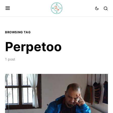
BROWSING TAG
Perpetoo
1 post