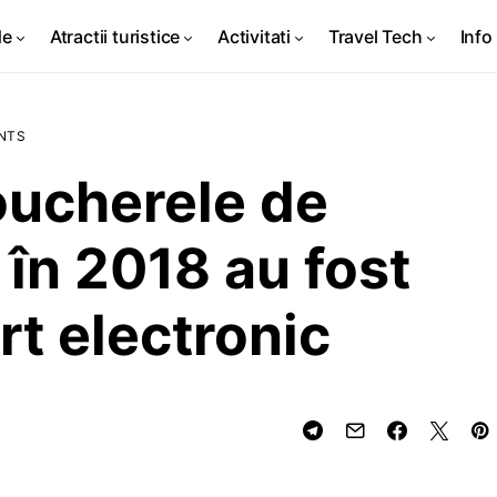
de
Atractii turistice
Activitati
Travel Tech
Info 
NTS
oucherele de
în 2018 au fost
t electronic