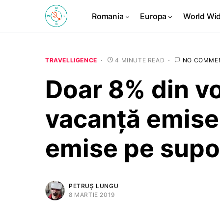
Romania
Europa
World Wi
TRAVELLIGENCE
4 MINUTE READ
NO COMME
Doar 8% din v
vacanță emise 
emise pe supor
PETRUȘ LUNGU
8 MARTIE 2019