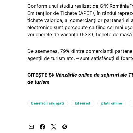
Conform
unui studiu
realizat de GfK România în
Emitenților de Tichete (APET), în rândul repre
tichete valorice, ai comercianților parteneri și a
electronice sunt percepute ca fiind cel mai ușo
voucherele de vacanță (63%), tichete de masă 
De asemenea, 79% dintre comercianții partener
agenții de turism etc. – sunt satisfăcuți și foar
CITEȘTE ȘI:
Vânzările online de sejururi ale T
de turism
beneficii angajati
Edenred
plati online