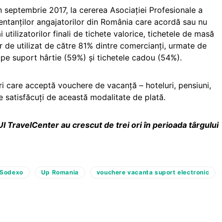
 septembrie 2017, la cererea Asociației Profesionale a
zentanților angajatorilor din România care acordă sau nu
i utilizatorilor finali de tichete valorice, tichetele de masă
r de utilizat de către 81% dintre comercianți, urmate de
pe suport hârtie (59%) și tichetele cadou (54%).
i care acceptă vouchere de vacanță – hoteluri, pensiuni,
te satisfăcuți de această modalitate de plată.
UI TravelCenter au crescut de trei ori în perioada târgului
Sodexo
Up Romania
vouchere vacanta suport electronic