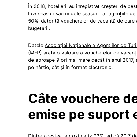
În 2018, hotelierii au înregistrat creşteri de p
low season sau middle season, iar agenţiile de 
50%, datorită voucherelor de vacanță de care au
bugetarii.
Datele
Asociaţiei Naţionale a Agenţiilor de Tur
(MFP) arată o valoare a voucherelor de vacanţ
de aproape 9 ori mai mare decât în anul 2017, 
pe hârtie, cât și în format electronic.
Câte vouchere de
emise pe suport 
Dintre acestea, aproximativ 92%, adică 20.7 de 