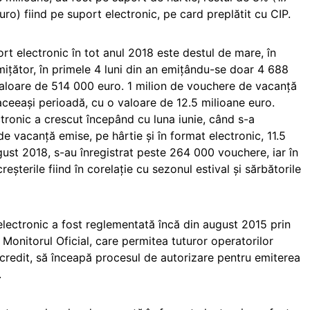
ro) fiind pe suport electronic, pe card preplătit cu CIP.
 electronic în tot anul 2018 este destul de mare, în
omițător, în primele 4 luni din an emițându-se doar 4 688
valoare de 514 000 euro. 1 milion de vouchere de vacanță
 aceeași perioadă, cu o valoare de 12.5 milioane euro.
ronic a crescut începând cu luna iunie, când s-a
e vacanță emise, pe hârtie și în format electronic, 11.5
gust 2018, s-au înregistrat peste 264 000 vouchere, iar în
terile fiind în corelație cu sezonul estival și sărbătorile
lectronic a fost reglementată încă din august 2015 prin
n Monitorul Oficial, care permitea tuturor operatorilor
e credit, să înceapă procesul de autorizare pentru emiterea
.