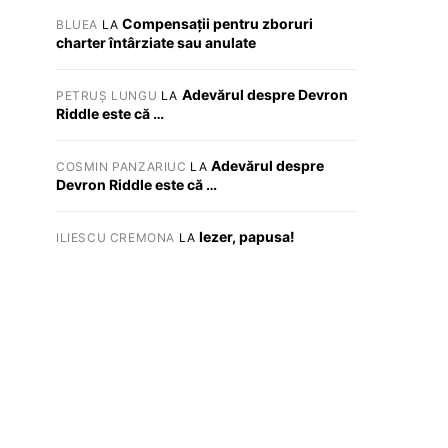
Compensații pentru zboruri
BLUEA
LA
charter întârziate sau anulate
Adevărul despre Devron
PETRUȘ LUNGU
LA
Riddle este că …
Adevărul despre
COSMIN PANZARIUC
LA
Devron Riddle este că …
Iezer, papusa!
ILIESCU CREMONA
LA