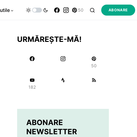
utile
50
ABONARE
URMĂREȘTE-MĂ!
50
182
ABONARE
NEWSLETTER