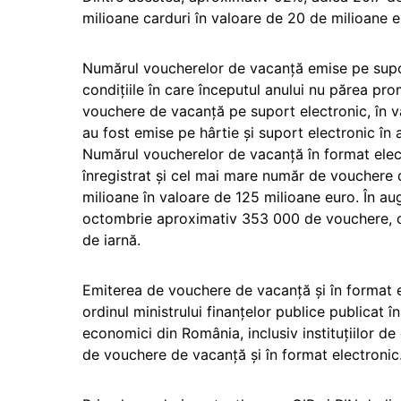
milioane carduri în valoare de 20 de milioane eu
Numărul voucherelor de vacanță emise pe suport
condițiile în care începutul anului nu părea pr
vouchere de vacanță pe suport electronic, în 
au fost emise pe hârtie și suport electronic în
Numărul voucherelor de vacanță în format elect
înregistrat și cel mai mare număr de vouchere d
milioane în valoare de 125 milioane euro. În au
octombrie aproximativ 353 000 de vouchere, creș
de iarnă.
Emiterea de vouchere de vacanță și în format e
ordinul ministrului finanțelor publice publicat î
economici din România, inclusiv instituțiilor d
de vouchere de vacanță și în format electronic