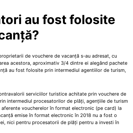
tori au fost folosite
canță?
proprietarii de vouchere de vacanță s-au adresat, cu
carea acestora, aproximativ 3/4 dintre ei alegând pachete
nță au fost folosite prin intermediul agentiilor de turism,
travalorii serviciilor turistice achitate prin vouchere de
rin intermediul procesatorilor de plăți, agențiile de turism
r aferente voucherelor în format electronic (pe card) la
anță emise în format electronic în 2018 nu a fost o
i, nici pentru procesatorii de plăți pentru a investi în