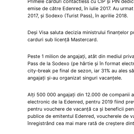
Primele carduri contactless cu CIP și PIN dedi
emise de către Edenred, în iulie 2017. Au urm
2017, și Sodexo (Turist Pass), în aprilie 2018.
Deși Visa saluta decizia ministrului finanțelor p
carduri sub licență Mastercard.
Peste 1 milion de angajați, atât din mediul priv
Pass de la Sodexo (pe hârtie și în format elect
city-break pe final de sezon, iar 31% au ales s
angajați și-au organizat singuri vacanțele.
Alți 500 000 angajați din 12.000 de companii a
electronic de la Edenred, pentru 2019 fiind pr
pentru vouchere de vacanță ca și beneficii pent
publice de emitentul Edenred, voucherele de vac
înregistrând cea mai mare rată de creștere dint