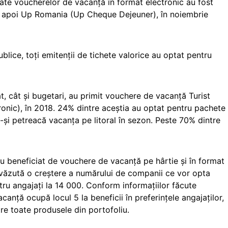
cate voucherelor de vacanță în format electronic au fost
at apoi Up Romania (Up Cheque Dejeuner), în noiembrie
ublice, toți emitenții de tichete valorice au optat pentru
at, cât și bugetari, au primit vouchere de vacanță Turist
ronic), în 2018. 24% dintre aceștia au optat pentru pachete
ă-și petreacă vacanța pe litoral în sezon. Peste 70% dintre
u beneficiat de vouchere de vacanță pe hârtie și în format
evăzută o creștere a numărului de companii ce vor opta
ru angajați la 14 000. Conform informațiilor făcute
anță ocupă locul 5 la beneficii în preferințele angajaților,
re toate produsele din portofoliu.