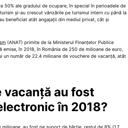
este 50% ale gradului de ocupare, în special în perioadele de
turism şi-au crescut vânzările pe turismul intern cu până la
 beneficiat atât angajații din mediul privat, cât și
ism
(ANAT) primite de la Ministerul Finanţelor Publice
ă emise, în 2018, în România de 250 de milioane de euro,
și un număr de 22.4 milioane de vouchere de vacanță, atât
 vacanță au fost
electronic în 2018?
milioane, au fost pe suport de hârtie, restul de 8% (1.7