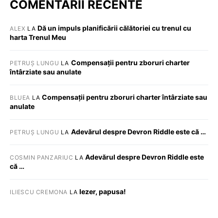
COMENTARII RECENTE
Dă un impuls planificării călătoriei cu trenul cu
ALEX
LA
harta Trenul Meu
Compensații pentru zboruri charter
PETRUȘ LUNGU
LA
întârziate sau anulate
Compensații pentru zboruri charter întârziate sau
BLUEA
LA
anulate
Adevărul despre Devron Riddle este că …
PETRUȘ LUNGU
LA
Adevărul despre Devron Riddle este
COSMIN PANZARIUC
LA
că …
Iezer, papusa!
ILIESCU CREMONA
LA