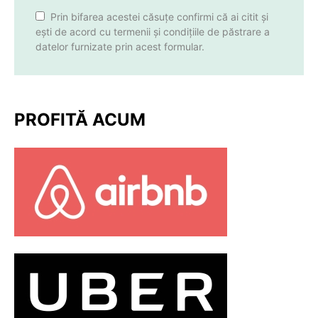
Prin bifarea acestei căsuțe confirmi că ai citit și
ești de acord cu termenii și condițiile de păstrare a
datelor furnizate prin acest formular.
PROFITĂ ACUM