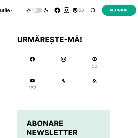
utile
50
ABONARE
URMĂREȘTE-MĂ!
50
182
ABONARE
NEWSLETTER