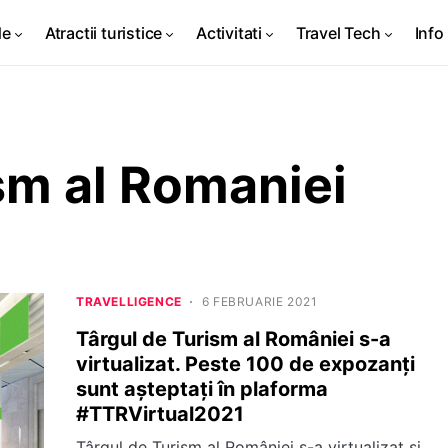
de
Atractii turistice
Activitati
Travel Tech
Info 
sm al Romaniei
TRAVELLIGENCE
6 FEBRUARIE 2021
Târgul de Turism al României s-a
virtualizat. Peste 100 de expozanți
sunt așteptați în plaforma
#TTRVirtual2021
Târgul de Turism al României s-a virtualizat și