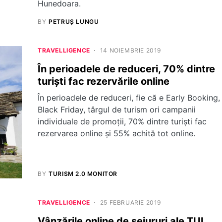
Hunedoara.
BY
PETRUȘ LUNGU
TRAVELLIGENCE
14 NOIEMBRIE 2019
În perioadele de reduceri, 70% dintre
turiști fac rezervările online
În perioadele de reduceri, fie că e Early Booking,
Black Friday, târgul de turism ori campanii
individuale de promoții, 70% dintre turiști fac
rezervarea online și 55% achită tot online.
BY
TURISM 2.0 MONITOR
TRAVELLIGENCE
25 FEBRUARIE 2019
Vânzările online de sejururi ale TUI