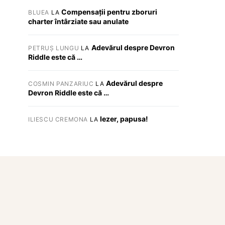
Compensații pentru zboruri
BLUEA
LA
charter întârziate sau anulate
Adevărul despre Devron
PETRUȘ LUNGU
LA
Riddle este că …
Adevărul despre
COSMIN PANZARIUC
LA
Devron Riddle este că …
Iezer, papusa!
ILIESCU CREMONA
LA