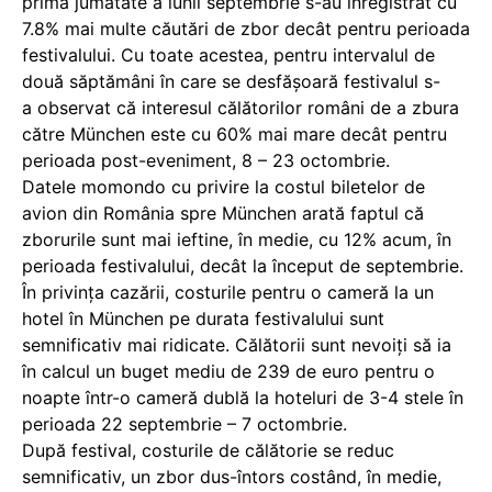
prima jumătate a lunii septembrie s-au înregistrat cu
7.8% mai multe căutări de zbor decât pentru perioada
festivalului. Cu toate acestea, pentru intervalul de
două săptămâni în care se desfășoară festivalul s-
a observat că interesul călătorilor români de a zbura
către München este cu 60% mai mare decât pentru
perioada post-eveniment, 8 – 23 octombrie.
Datele momondo cu privire la costul biletelor de
avion din România spre München arată faptul că
zborurile sunt mai ieftine, în medie, cu 12% acum, în
perioada festivalului, decât la început de septembrie.
În privința cazării, costurile pentru o cameră la un
hotel în München pe durata festivalului sunt
semnificativ mai ridicate. Călătorii sunt nevoiți să ia
în calcul un buget mediu de 239 de euro pentru o
noapte într-o cameră dublă la hoteluri de 3-4 stele în
perioada 22 septembrie – 7 octombrie.
După festival, costurile de călătorie se reduc
semnificativ, un zbor dus-întors costând, în medie,