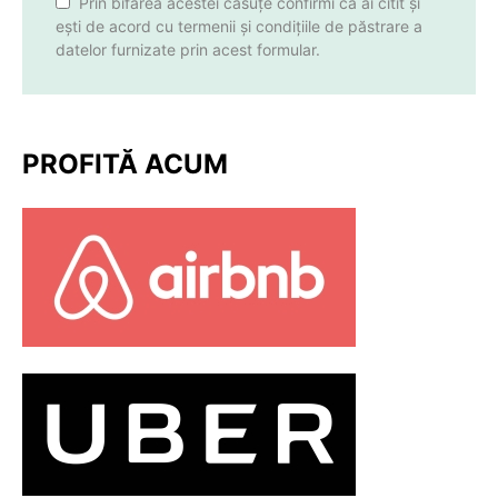
Prin bifarea acestei căsuțe confirmi că ai citit și
ești de acord cu termenii și condițiile de păstrare a
datelor furnizate prin acest formular.
PROFITĂ ACUM