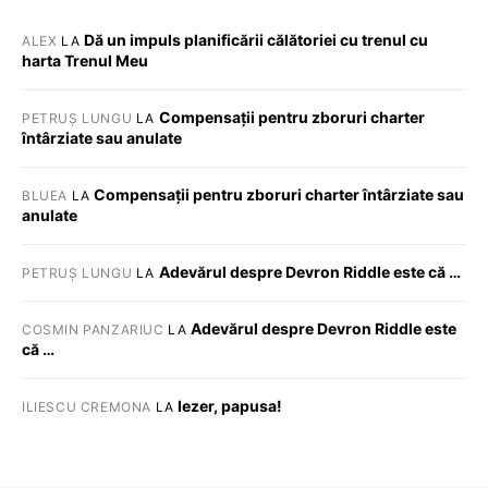
Dă un impuls planificării călătoriei cu trenul cu
ALEX
LA
harta Trenul Meu
Compensații pentru zboruri charter
PETRUȘ LUNGU
LA
întârziate sau anulate
Compensații pentru zboruri charter întârziate sau
BLUEA
LA
anulate
Adevărul despre Devron Riddle este că …
PETRUȘ LUNGU
LA
Adevărul despre Devron Riddle este
COSMIN PANZARIUC
LA
că …
Iezer, papusa!
ILIESCU CREMONA
LA