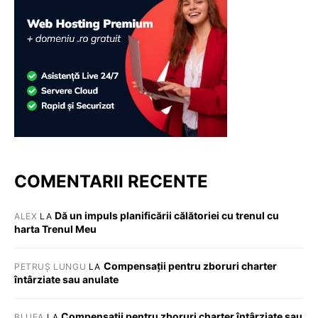
COMENTARII RECENTE
Dă un impuls planificării călătoriei cu trenul cu
ALEX
LA
harta Trenul Meu
Compensații pentru zboruri charter
PETRUȘ LUNGU
LA
întârziate sau anulate
Compensații pentru zboruri charter întârziate sau
BLUEA
LA