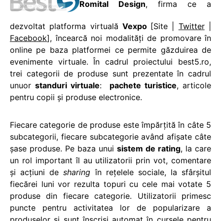
Romital Design
, firma ce a
dezvoltat platforma virtuală
Vexpo
[Site |
Twitter
|
Facebook
], încearcă noi modalităţi de promovare în
online pe baza platformei ce permite găzduirea de
evenimente virtuale. În cadrul proiectului best5.ro,
trei categorii de produse sunt prezentate în cadrul
unuor
standuri virtuale
:
pachete turistice
, articole
pentru copii şi produse electronice.
Fiecare categorie de produse este împărţită în câte 5
subcategorii, fiecare subcategorie având afişate câte
şase produse. Pe baza unui
sistem de rating
, la care
un rol important îl au utilizatorii prin vot, comentare
şi acţiuni de
sharing
în reţelele sociale, la sfârşitul
fiecărei luni vor rezulta topuri cu cele mai votate 5
produse din fiecare categorie. Utilizatorii primesc
puncte pentru activitatea lor de popularizare a
produselor şi sunt înscrişi automat în cursele pentru