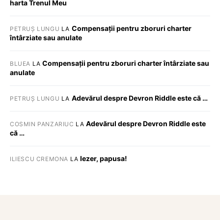
harta Trenul Meu
Compensații pentru zboruri charter
PETRUȘ LUNGU
LA
întârziate sau anulate
Compensații pentru zboruri charter întârziate sau
BLUEA
LA
anulate
Adevărul despre Devron Riddle este că …
PETRUȘ LUNGU
LA
Adevărul despre Devron Riddle este
COSMIN PANZARIUC
LA
că …
Iezer, papusa!
ILIESCU CREMONA
LA