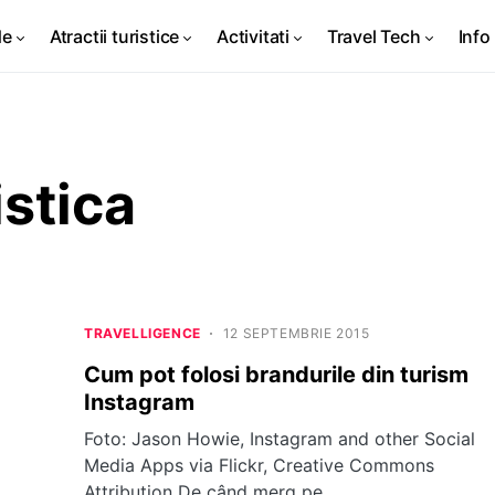
de
Atractii turistice
Activitati
Travel Tech
Info 
stica
TRAVELLIGENCE
12 SEPTEMBRIE 2015
Cum pot folosi brandurile din turism
Instagram
Foto: Jason Howie, Instagram and other Social
Media Apps via Flickr, Creative Commons
Attribution De când merg pe…