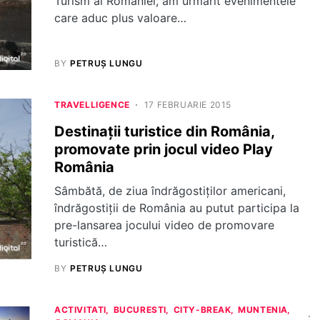
Turism al României, am urmărit evenimentele
care aduc plus valoare…
BY
PETRUȘ LUNGU
TRAVELLIGENCE
17 FEBRUARIE 2015
Destinații turistice din România,
promovate prin jocul video Play
România
Sâmbătă, de ziua îndrăgostiților americani,
îndrăgostiții de România au putut participa la
pre-lansarea jocului video de promovare
turistică…
BY
PETRUȘ LUNGU
ACTIVITATI
BUCURESTI
CITY-BREAK
MUNTENIA