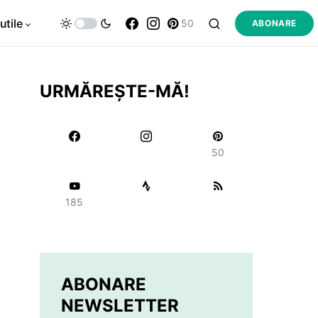
utile
50
ABONARE
URMĂREȘTE-MĂ!
50
185
ABONARE
NEWSLETTER