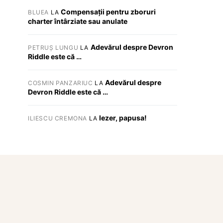
Compensații pentru zboruri
BLUEA
LA
charter întârziate sau anulate
Adevărul despre Devron
PETRUȘ LUNGU
LA
Riddle este că …
Adevărul despre
COSMIN PANZARIUC
LA
Devron Riddle este că …
Iezer, papusa!
ILIESCU CREMONA
LA