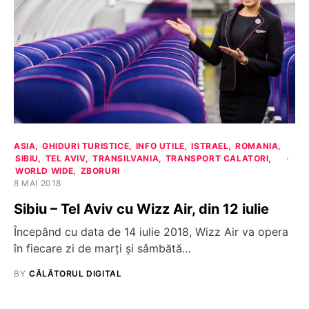
ASIA
GHIDURI TURISTICE
INFO UTILE
ISTRAEL
ROMANIA
SIBIU
TEL AVIV
TRANSILVANIA
TRANSPORT CALATORI
WORLD WIDE
ZBORURI
8 MAI 2018
Sibiu – Tel Aviv cu Wizz Air, din 12 iulie
Începând cu data de 14 iulie 2018, Wizz Air va opera
în fiecare zi de marți și sâmbătă…
BY
CĂLĂTORUL DIGITAL