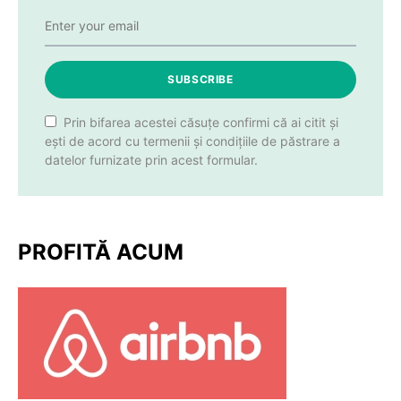
SUBSCRIBE
Prin bifarea acestei căsuțe confirmi că ai citit și
ești de acord cu termenii și condițiile de păstrare a
datelor furnizate prin acest formular.
PROFITĂ ACUM