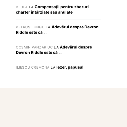
Compensații pentru zboruri
BLUEA
LA
charter întârziate sau anulate
Adevărul despre Devron
PETRUȘ LUNGU
LA
Riddle este că …
Adevărul despre
COSMIN PANZARIUC
LA
Devron Riddle este că …
Iezer, papusa!
ILIESCU CREMONA
LA