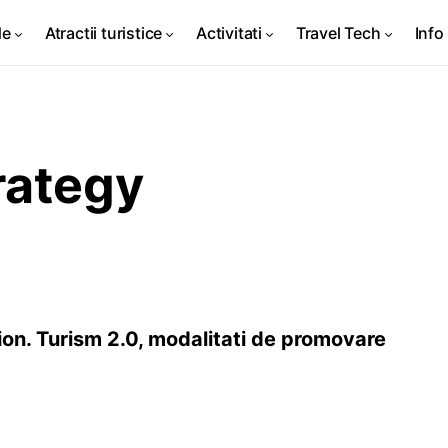
de
Atractii turistice
Activitati
Travel Tech
Info 
rategy
ision. Turism 2.0, modalitati de promovare