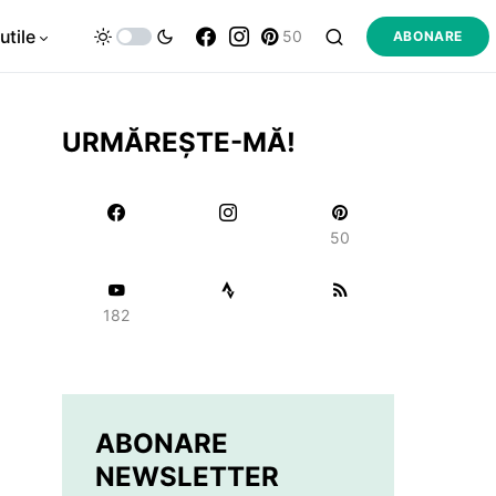
utile
50
ABONARE
URMĂREȘTE-MĂ!
50
182
ABONARE
NEWSLETTER