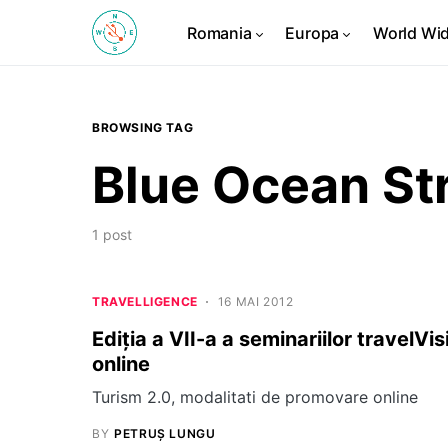
Romania
Europa
World Wi
BROWSING TAG
Blue Ocean St
1 post
TRAVELLIGENCE
16 MAI 2012
Ediția a VII-a a seminariilor travelV
online
Turism 2.0, modalitati de promovare online
BY
PETRUȘ LUNGU