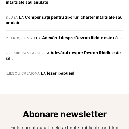
întârziate sau anulate
Compensații pentru zboruri charter întârziate sau
BLUEA
LA
anulate
Adevărul despre Devron Riddle este că …
PETRUȘ LUNGU
LA
Adevărul despre Devron Riddle este
COSMIN PANZARIUC
LA
că …
Iezer, papusa!
ILIESCU CREMONA
LA
Abonare newsletter
Fii la curent cu ultimele articole publicate pe blog