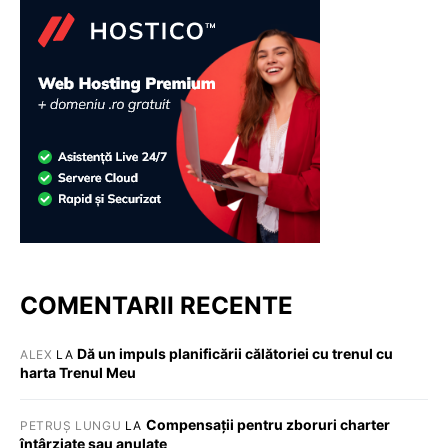
COMENTARII RECENTE
Dă un impuls planificării călătoriei cu trenul cu
ALEX
LA
harta Trenul Meu
Compensații pentru zboruri charter
PETRUȘ LUNGU
LA
întârziate sau anulate