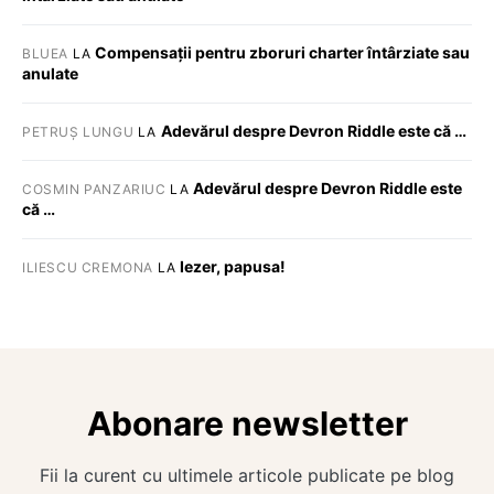
Compensații pentru zboruri charter întârziate sau
BLUEA
LA
anulate
Adevărul despre Devron Riddle este că …
PETRUȘ LUNGU
LA
Adevărul despre Devron Riddle este
COSMIN PANZARIUC
LA
că …
Iezer, papusa!
ILIESCU CREMONA
LA
Abonare newsletter
Fii la curent cu ultimele articole publicate pe blog