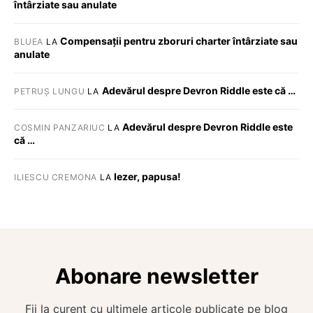
întârziate sau anulate
Compensații pentru zboruri charter întârziate sau
BLUEA
LA
anulate
Adevărul despre Devron Riddle este că …
PETRUȘ LUNGU
LA
Adevărul despre Devron Riddle este
COSMIN PANZARIUC
LA
că …
Iezer, papusa!
ILIESCU CREMONA
LA
Abonare newsletter
Fii la curent cu ultimele articole publicate pe blog