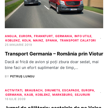
ANGLIA
EUROPA
FRANKFURT
GERMANIA
INFO UTILE
KOBLENZ
KOLN
MAINZ
SPANIA
TRANSPORT CALATORI
25 IANUARIE 2019
Transport Germania – România prin Viotur
Dacă ai frică de avion și poți zbura doar sedat, mai
bine faci un efort suplimentar de timp,…
BY
PETRUȘ LUNGU
ACTIVITATI
BRAUBACH
DRUMETII
ESCAPADE
EUROPA
GERMANIA
KAUB
KOBLENZ
MARKSBURG
SEJURURI
16 IULIE 2009
Jurnal de călătorie: castelele de pe Valea