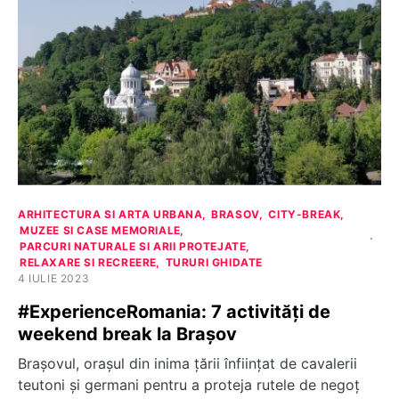
ARHITECTURA SI ARTA URBANA
BRASOV
CITY-BREAK
MUZEE SI CASE MEMORIALE
PARCURI NATURALE SI ARII PROTEJATE
RELAXARE SI RECREERE
TURURI GHIDATE
4 IULIE 2023
#ExperienceRomania: 7 activități de
weekend break la Brașov
Brașovul, orașul din inima țării înființat de cavalerii
teutoni și germani pentru a proteja rutele de negoț