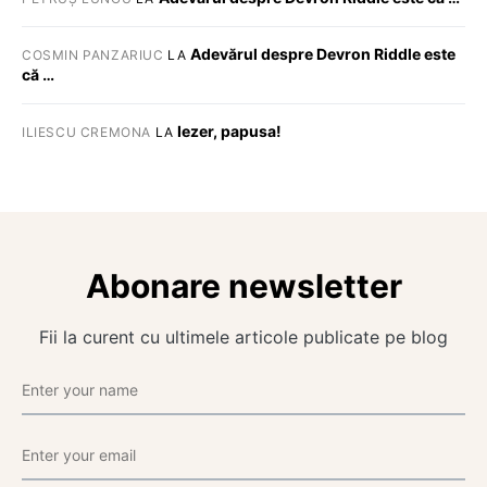
Adevărul despre Devron Riddle este
COSMIN PANZARIUC
LA
că …
Iezer, papusa!
ILIESCU CREMONA
LA
Abonare newsletter
Fii la curent cu ultimele articole publicate pe blog