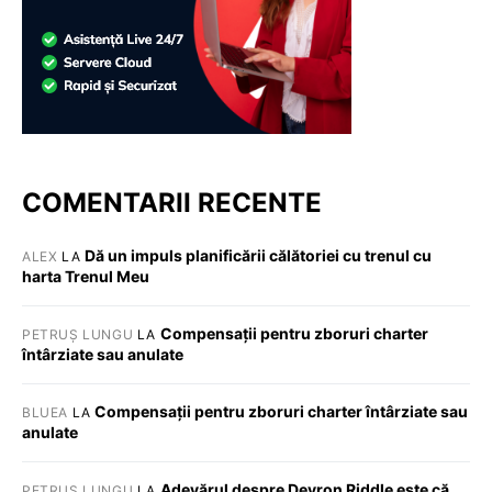
COMENTARII RECENTE
Dă un impuls planificării călătoriei cu trenul cu
ALEX
LA
harta Trenul Meu
Compensații pentru zboruri charter
PETRUȘ LUNGU
LA
întârziate sau anulate
Compensații pentru zboruri charter întârziate sau
BLUEA
LA
anulate
Adevărul despre Devron Riddle este că …
PETRUȘ LUNGU
LA