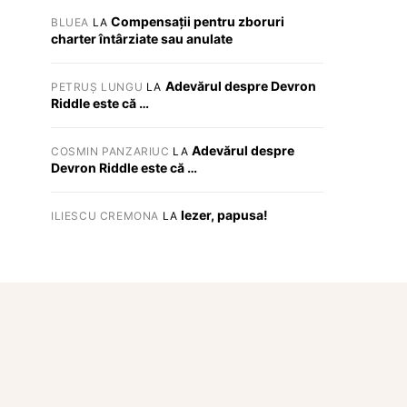
Compensații pentru zboruri
BLUEA
LA
charter întârziate sau anulate
Adevărul despre Devron
PETRUȘ LUNGU
LA
Riddle este că …
Adevărul despre
COSMIN PANZARIUC
LA
Devron Riddle este că …
Iezer, papusa!
ILIESCU CREMONA
LA