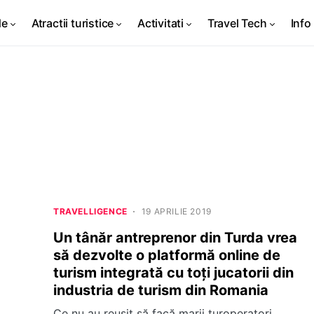
de
Atractii turistice
Activitati
Travel Tech
Info 
TRAVELLIGENCE
19 APRILIE 2019
Un tânăr antreprenor din Turda vrea
să dezvolte o platformă online de
turism integrată cu toți jucatorii din
industria de turism din Romania
Ce nu au reușit să facă marii turoperatori,