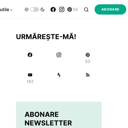
utile
50
ABONARE
URMĂREȘTE-MĂ!
50
182
ABONARE
NEWSLETTER