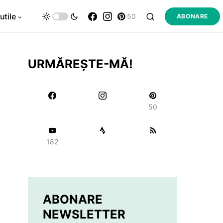
utile
50
ABONARE
URMĂREȘTE-MĂ!
50
182
ABONARE
NEWSLETTER