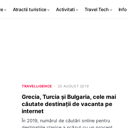
de
Atractii turistice
Activitati
Travel Tech
Info 
TRAVELLIGENCE
23 AUGUST 2019
Grecia, Turcia și Bulgaria, cele mai
căutate destinații de vacanta pe
internet
În 2019, numărul de căutări online pentru
destinațiile clasice a scăzut cu un procent