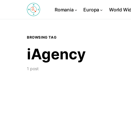
Romania
Europa
World Wi
BROWSING TAG
iAgency
1 post