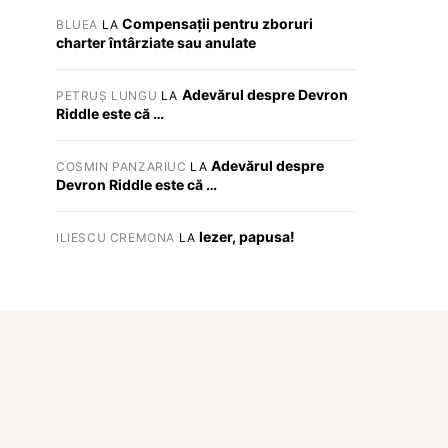
Compensații pentru zboruri
BLUEA
LA
charter întârziate sau anulate
Adevărul despre Devron
PETRUȘ LUNGU
LA
Riddle este că …
Adevărul despre
COSMIN PANZARIUC
LA
Devron Riddle este că …
Iezer, papusa!
ILIESCU CREMONA
LA