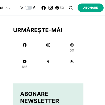
utile
50
ABONARE
URMĂREȘTE-MĂ!
50
185
ABONARE
NEWSLETTER