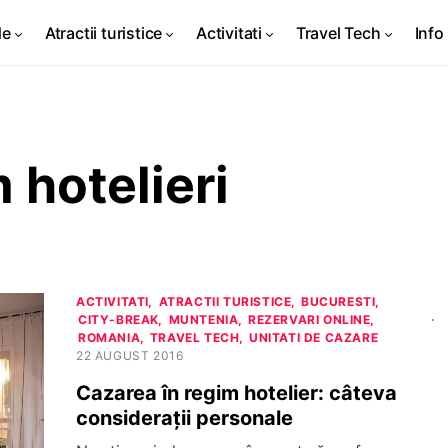
de
Atractii turistice
Activitati
Travel Tech
Info 
m hotelieri
ACTIVITATI
ATRACTII TURISTICE
BUCURESTI
CITY-BREAK
MUNTENIA
REZERVARI ONLINE
ROMANIA
TRAVEL TECH
UNITATI DE CAZARE
22 AUGUST 2016
Cazarea în regim hotelier: câteva
considerații personale