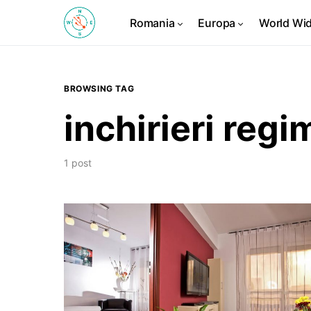
Romania
Europa
World Wi
BROWSING TAG
inchirieri regi
1 post