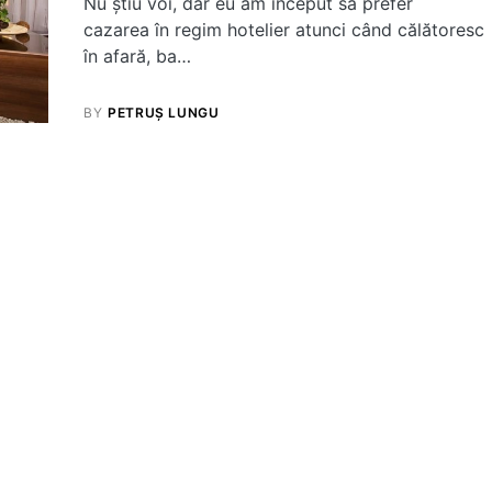
Nu știu voi, dar eu am început să prefer
cazarea în regim hotelier atunci când călătoresc
în afară, ba…
BY
PETRUȘ LUNGU