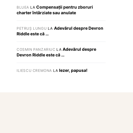
Compensații pentru zboruri
BLUEA
LA
charter întârziate sau anulate
Adevărul despre Devron
PETRUȘ LUNGU
LA
Riddle este că …
Adevărul despre
COSMIN PANZARIUC
LA
Devron Riddle este că …
Iezer, papusa!
ILIESCU CREMONA
LA