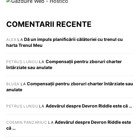
COMENTARII RECENTE
Dă un impuls planificării călătoriei cu trenul cu
ALEX
LA
harta Trenul Meu
Compensații pentru zboruri charter
PETRUȘ LUNGU
LA
întârziate sau anulate
Compensații pentru zboruri charter întârziate sau
BLUEA
LA
anulate
Adevărul despre Devron Riddle este că …
PETRUȘ LUNGU
LA
Adevărul despre Devron Riddle este
COSMIN PANZARIUC
LA
că …