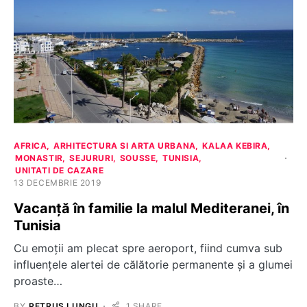
AFRICA
ARHITECTURA SI ARTA URBANA
KALAA KEBIRA
MONASTIR
SEJURURI
SOUSSE
TUNISIA
UNITATI DE CAZARE
13 DECEMBRIE 2019
Vacanță în familie la malul Mediteranei, în
Tunisia
Cu emoții am plecat spre aeroport, fiind cumva sub
influențele alertei de călătorie permanente și a glumei
proaste…
BY
PETRUȘ LUNGU
1 SHARE