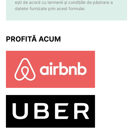
ești de acord cu termenii și condițiile de păstrare a
datelor furnizate prin acest formular.
PROFITĂ ACUM