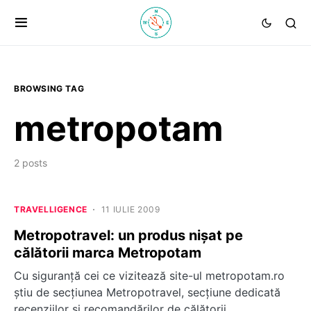
BROWSING TAG
metropotam
2 posts
TRAVELLIGENCE
11 IULIE 2009
Metropotravel: un produs nişat pe
călătorii marca Metropotam
Cu siguranţă cei ce vizitează site-ul metropotam.ro
ştiu de secţiunea Metropotravel, secţiune dedicată
recenziilor şi recomandărilor de călătorii…