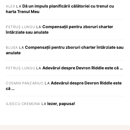
Dă un impuls planificării călătoriei cu trenul cu
ALEX
LA
harta Trenul Meu
Compensații pentru zboruri charter
PETRUȘ LUNGU
LA
întârziate sau anulate
Compensații pentru zboruri charter întârziate sau
BLUEA
LA
anulate
Adevărul despre Devron Riddle este că …
PETRUȘ LUNGU
LA
Adevărul despre Devron Riddle este
COSMIN PANZARIUC
LA
că …
Iezer, papusa!
ILIESCU CREMONA
LA