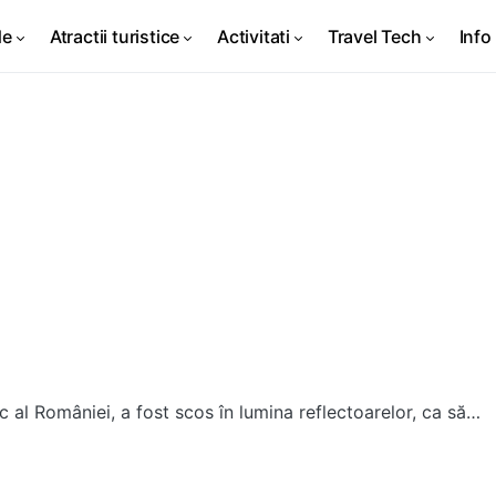
de
Atractii turistice
Activitati
Travel Tech
Info 
c al României, a fost scos în lumina reflectoarelor, ca să…