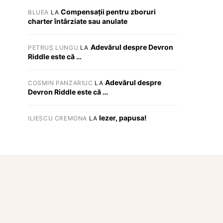
Compensații pentru zboruri
BLUEA
LA
charter întârziate sau anulate
Adevărul despre Devron
PETRUȘ LUNGU
LA
Riddle este că …
Adevărul despre
COSMIN PANZARIUC
LA
Devron Riddle este că …
Iezer, papusa!
ILIESCU CREMONA
LA