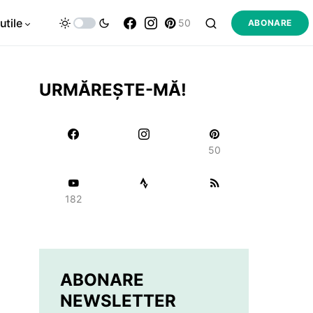
utile
50
ABONARE
URMĂREȘTE-MĂ!
50
182
ABONARE
NEWSLETTER