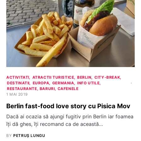
ACTIVITATI
ATRACTII TURISTICE
BERLIN
CITY-BREAK
DESTINATII
EUROPA
GERMANIA
INFO UTILE
RESTAURANTE, BARURI, CAFENELE
1 MAI 2019
Berlin fast-food love story cu Pisica Mov
Dacă ai ocazia să ajungi fugitiv prin Berlin iar foamea
îți dă ghes, îți recomand ca de această…
BY
PETRUȘ LUNGU