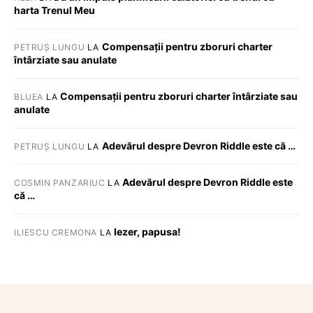
harta Trenul Meu
Compensații pentru zboruri charter
PETRUȘ LUNGU
LA
întârziate sau anulate
Compensații pentru zboruri charter întârziate sau
BLUEA
LA
anulate
Adevărul despre Devron Riddle este că …
PETRUȘ LUNGU
LA
Adevărul despre Devron Riddle este
COSMIN PANZARIUC
LA
că …
Iezer, papusa!
ILIESCU CREMONA
LA