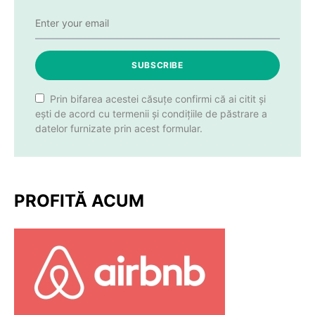
SUBSCRIBE
Prin bifarea acestei căsuțe confirmi că ai citit și
ești de acord cu termenii și condițiile de păstrare a
datelor furnizate prin acest formular.
PROFITĂ ACUM