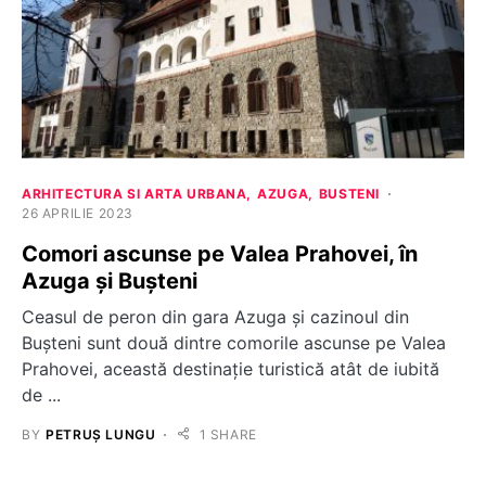
ARHITECTURA SI ARTA URBANA
AZUGA
BUSTENI
26 APRILIE 2023
Comori ascunse pe Valea Prahovei, în
Azuga și Bușteni
Ceasul de peron din gara Azuga și cazinoul din
Bușteni sunt două dintre comorile ascunse pe Valea
Prahovei, această destinație turistică atât de iubită
de ...
BY
PETRUȘ LUNGU
1 SHARE