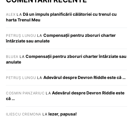
Dă un impuls planificării călătoriei cu trenul cu
ALEX
LA
harta Trenul Meu
Compensații pentru zboruri charter
PETRUȘ LUNGU
LA
întârziate sau anulate
Compensații pentru zboruri charter întârziate sau
BLUEA
LA
anulate
Adevărul despre Devron Riddle este că …
PETRUȘ LUNGU
LA
Adevărul despre Devron Riddle este
COSMIN PANZARIUC
LA
că …
Iezer, papusa!
ILIESCU CREMONA
LA