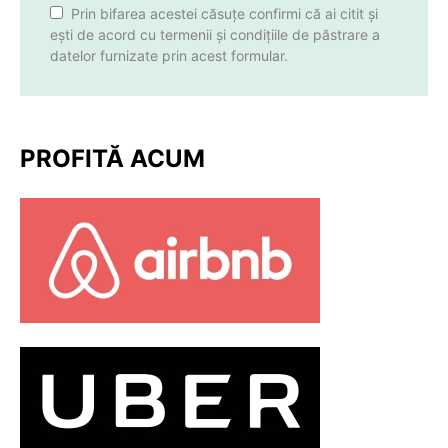
Prin bifarea acestei căsuțe confirmi că ai citit și
ești de acord cu termenii și condițiile de păstrare a
datelor furnizate prin acest formular.
PROFITĂ ACUM