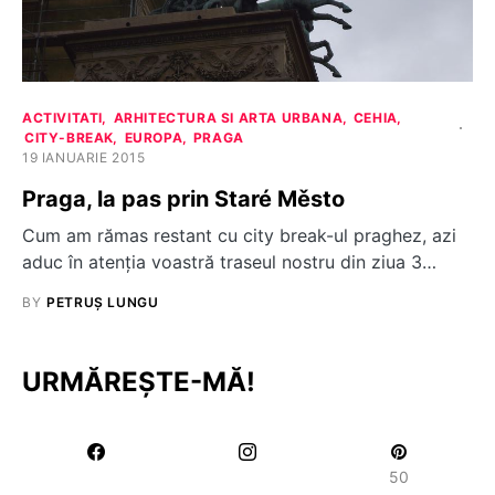
ACTIVITATI
ARHITECTURA SI ARTA URBANA
CEHIA
CITY-BREAK
EUROPA
PRAGA
19 IANUARIE 2015
Praga, la pas prin Staré Město
Cum am rămas restant cu city break-ul praghez, azi
aduc în atenția voastră traseul nostru din ziua 3…
BY
PETRUȘ LUNGU
URMĂREȘTE-MĂ!
50