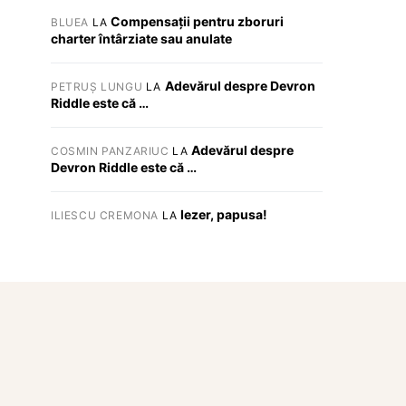
Compensații pentru zboruri
BLUEA
LA
charter întârziate sau anulate
Adevărul despre Devron
PETRUȘ LUNGU
LA
Riddle este că …
Adevărul despre
COSMIN PANZARIUC
LA
Devron Riddle este că …
Iezer, papusa!
ILIESCU CREMONA
LA