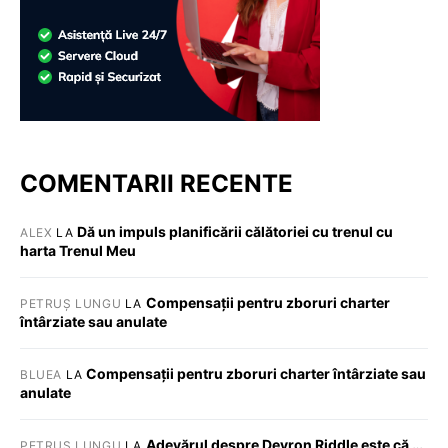
COMENTARII RECENTE
Dă un impuls planificării călătoriei cu trenul cu
ALEX
LA
harta Trenul Meu
Compensații pentru zboruri charter
PETRUȘ LUNGU
LA
întârziate sau anulate
Compensații pentru zboruri charter întârziate sau
BLUEA
LA
anulate
Adevărul despre Devron Riddle este că …
PETRUȘ LUNGU
LA