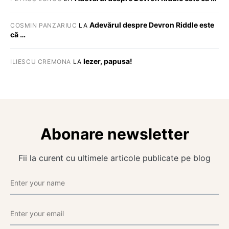
Adevărul despre Devron Riddle este
COSMIN PANZARIUC
LA
că …
Iezer, papusa!
ILIESCU CREMONA
LA
Abonare newsletter
Fii la curent cu ultimele articole publicate pe blog