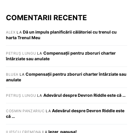
COMENTARII RECENTE
Dă un impuls planificării călătoriei cu trenul cu
ALEX
LA
harta Trenul Meu
Compensații pentru zboruri charter
PETRUȘ LUNGU
LA
întârziate sau anulate
Compensații pentru zboruri charter întârziate sau
BLUEA
LA
anulate
Adevărul despre Devron Riddle este că …
PETRUȘ LUNGU
LA
Adevărul despre Devron Riddle este
COSMIN PANZARIUC
LA
că …
Iezer, papusa!
ILIESCU CREMONA
LA