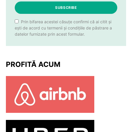
SUBSCRIBE
Prin bifarea acestei căsuțe confirmi că ai citit și
ești de acord cu termenii și condițiile de păstrare a
datelor furnizate prin acest formular.
PROFITĂ ACUM