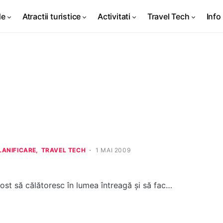
de
Atractii turistice
Activitati
Travel Tech
Info 
LANIFICARE
TRAVEL TECH
1 MAI 2009
ost să călătoresc în lumea întreagă şi să fac…