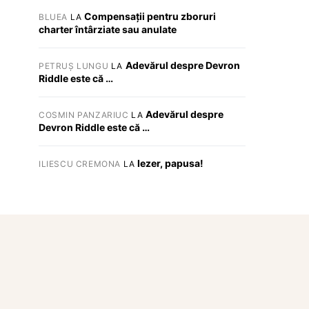
Compensații pentru zboruri
BLUEA
LA
charter întârziate sau anulate
Adevărul despre Devron
PETRUȘ LUNGU
LA
Riddle este că …
Adevărul despre
COSMIN PANZARIUC
LA
Devron Riddle este că …
Iezer, papusa!
ILIESCU CREMONA
LA