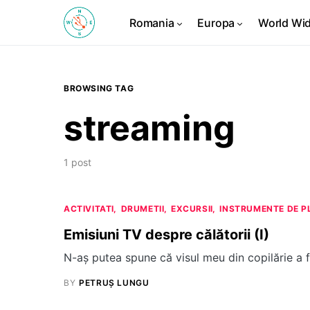
Romania
Europa
World Wi
BROWSING TAG
streaming
1 post
ACTIVITATI
DRUMETII
EXCURSII
INSTRUMENTE DE P
Emisiuni TV despre călătorii (I)
N-aş putea spune că visul meu din copilărie a f
BY
PETRUȘ LUNGU