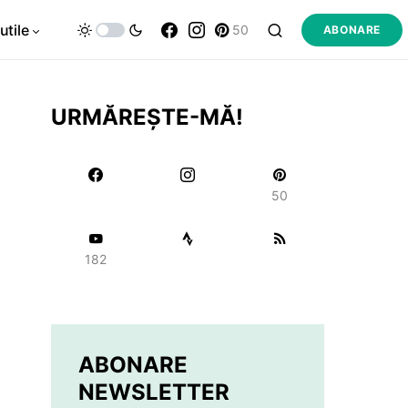
utile
50
ABONARE
URMĂREȘTE-MĂ!
50
182
ABONARE
NEWSLETTER