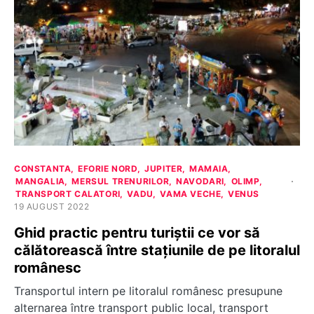
CONSTANTA
EFORIE NORD
JUPITER
MAMAIA
MANGALIA
MERSUL TRENURILOR
NAVODARI
OLIMP
TRANSPORT CALATORI
VADU
VAMA VECHE
VENUS
19 AUGUST 2022
Ghid practic pentru turiștii ce vor să
călătorească între stațiunile de pe litoralul
românesc
Transportul intern pe litoralul românesc presupune
alternarea între transport public local, transport