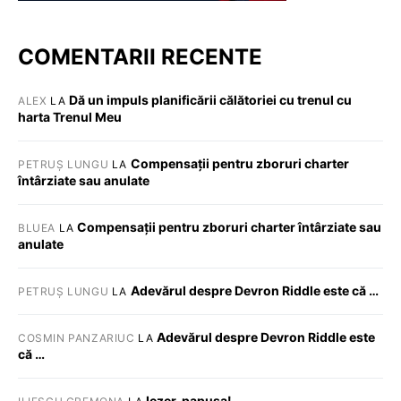
COMENTARII RECENTE
Dă un impuls planificării călătoriei cu trenul cu
ALEX
LA
harta Trenul Meu
Compensații pentru zboruri charter
PETRUȘ LUNGU
LA
întârziate sau anulate
Compensații pentru zboruri charter întârziate sau
BLUEA
LA
anulate
Adevărul despre Devron Riddle este că …
PETRUȘ LUNGU
LA
Adevărul despre Devron Riddle este
COSMIN PANZARIUC
LA
că …
Iezer, papusa!