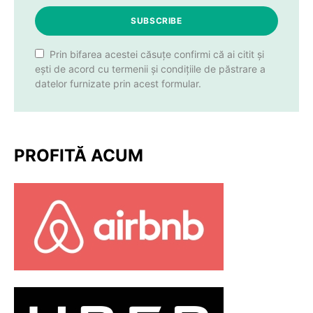
SUBSCRIBE
Prin bifarea acestei căsuțe confirmi că ai citit și
ești de acord cu termenii și condițiile de păstrare a
datelor furnizate prin acest formular.
PROFITĂ ACUM