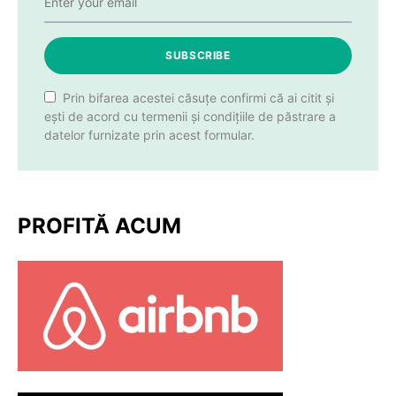
SUBSCRIBE
Prin bifarea acestei căsuțe confirmi că ai citit și
ești de acord cu termenii și condițiile de păstrare a
datelor furnizate prin acest formular.
PROFITĂ ACUM