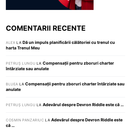
COMENTARII RECENTE
Dă un impuls planificării călătoriei cu trenul cu
ALEX
LA
harta Trenul Meu
Compensații pentru zboruri charter
PETRUȘ LUNGU
LA
întârziate sau anulate
Compensații pentru zboruri charter întârziate sau
BLUEA
LA
anulate
Adevărul despre Devron Riddle este că …
PETRUȘ LUNGU
LA
Adevărul despre Devron Riddle este
COSMIN PANZARIUC
LA
că …