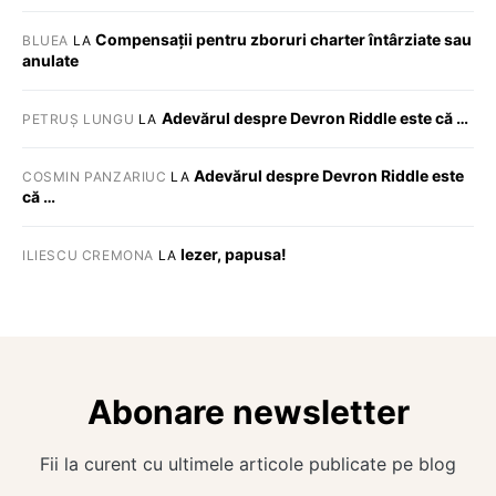
Compensații pentru zboruri charter întârziate sau
BLUEA
LA
anulate
Adevărul despre Devron Riddle este că …
PETRUȘ LUNGU
LA
Adevărul despre Devron Riddle este
COSMIN PANZARIUC
LA
că …
Iezer, papusa!
ILIESCU CREMONA
LA
Abonare newsletter
Fii la curent cu ultimele articole publicate pe blog