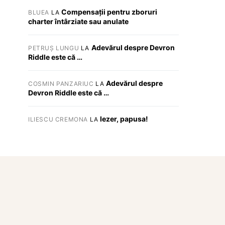
Compensații pentru zboruri
BLUEA
LA
charter întârziate sau anulate
Adevărul despre Devron
PETRUȘ LUNGU
LA
Riddle este că …
Adevărul despre
COSMIN PANZARIUC
LA
Devron Riddle este că …
Iezer, papusa!
ILIESCU CREMONA
LA