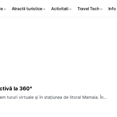
de
Atractii turistice
Activitati
Travel Tech
Info 
ctivă la 360°
tururi virtuale şi în staţiunea de litoral Mamaia. În…