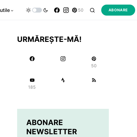
utile
50
ABONARE
URMĂREȘTE-MĂ!
50
185
ABONARE
NEWSLETTER