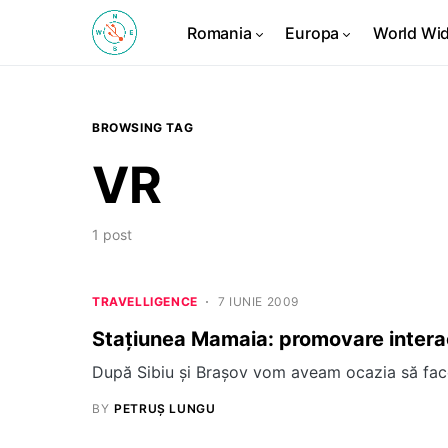
Romania
Europa
World Wi
BROWSING TAG
VR
1 post
TRAVELLIGENCE
7 IUNIE 2009
Staţiunea Mamaia: promovare intera
După Sibiu şi Braşov vom aveam ocazia să facem 
BY
PETRUȘ LUNGU