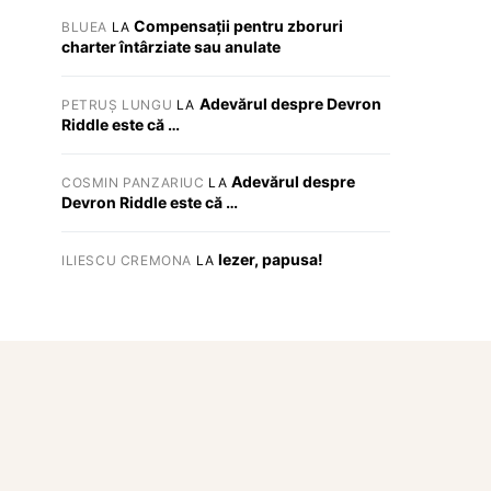
Compensații pentru zboruri
BLUEA
LA
charter întârziate sau anulate
Adevărul despre Devron
PETRUȘ LUNGU
LA
Riddle este că …
Adevărul despre
COSMIN PANZARIUC
LA
Devron Riddle este că …
Iezer, papusa!
ILIESCU CREMONA
LA