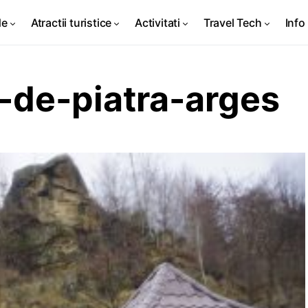
de
Atractii turistice
Activitati
Travel Tech
Info 
i-de-piatra-arges