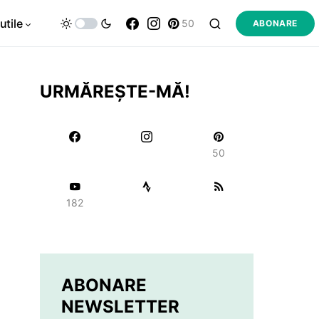
utile
50
ABONARE
URMĂREȘTE-MĂ!
50
182
ABONARE
NEWSLETTER