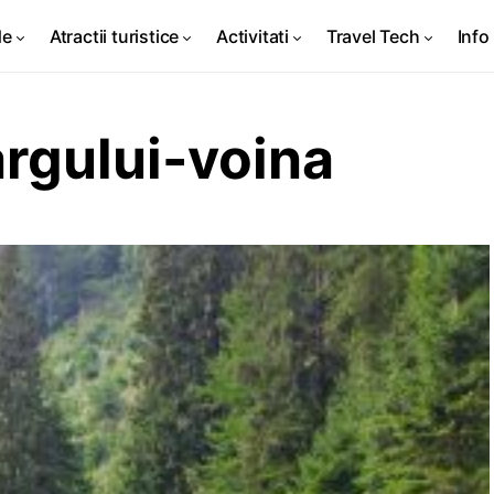
de
Atractii turistice
Activitati
Travel Tech
Info 
argului-voina