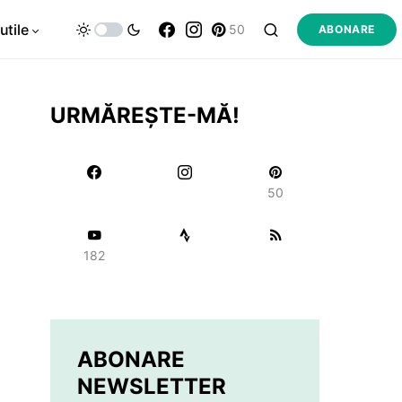
utile
50
ABONARE
URMĂREȘTE-MĂ!
50
182
ABONARE
NEWSLETTER