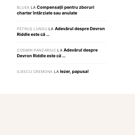
Compensații pentru zboruri
BLUEA
LA
charter întârziate sau anulate
Adevărul despre Devron
PETRUȘ LUNGU
LA
Riddle este că …
Adevărul despre
COSMIN PANZARIUC
LA
Devron Riddle este că …
Iezer, papusa!
ILIESCU CREMONA
LA