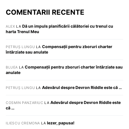
COMENTARII RECENTE
Dă un impuls planificării călătoriei cu trenul cu
ALEX
LA
harta Trenul Meu
Compensații pentru zboruri charter
PETRUȘ LUNGU
LA
întârziate sau anulate
Compensații pentru zboruri charter întârziate sau
BLUEA
LA
anulate
Adevărul despre Devron Riddle este că …
PETRUȘ LUNGU
LA
Adevărul despre Devron Riddle este
COSMIN PANZARIUC
LA
că …
Iezer, papusa!
ILIESCU CREMONA
LA