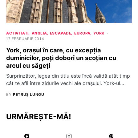
ACTIVITATI
ANGLIA
ESCAPADE
EUROPA
YORK
17 FEBRUARIE 2014
York, orașul în care, cu excepția
duminicilor, poți doborî un scoțian cu
arcul cu săgeți
Surprinzător, legea din titlu este încă validă atât timp
cât te afli între zidurile vechi ale orașului. York-ul…
BY
PETRUȘ LUNGU
URMĂREȘTE-MĂ!