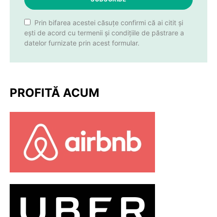
Prin bifarea acestei căsuțe confirmi că ai citit și
ești de acord cu termenii și condițiile de păstrare a
datelor furnizate prin acest formular.
PROFITĂ ACUM