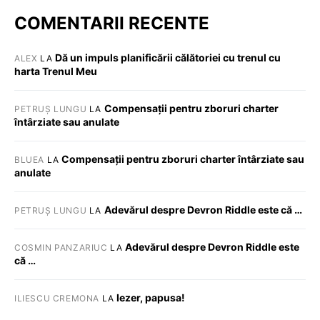
COMENTARII RECENTE
Dă un impuls planificării călătoriei cu trenul cu
ALEX
LA
harta Trenul Meu
Compensații pentru zboruri charter
PETRUȘ LUNGU
LA
întârziate sau anulate
Compensații pentru zboruri charter întârziate sau
BLUEA
LA
anulate
Adevărul despre Devron Riddle este că …
PETRUȘ LUNGU
LA
Adevărul despre Devron Riddle este
COSMIN PANZARIUC
LA
că …
Iezer, papusa!
ILIESCU CREMONA
LA