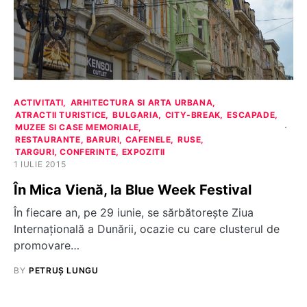
ACTIVITATI
ARHITECTURA SI ARTA URBANA
ATRACTII TURISTICE
BULGARIA
CITY-BREAK
ESCAPADE
MUZEE SI CASE MEMORIALE
RESTAURANTE, BARURI, CAFENELE
RUSE
TARGURI, CONFERINTE, EXPOZITII
1 IULIE 2015
În Mica Vienă, la Blue Week Festival
În fiecare an, pe 29 iunie, se sărbătorește Ziua
Internațională a Dunării, ocazie cu care clusterul de
promovare…
BY
PETRUȘ LUNGU