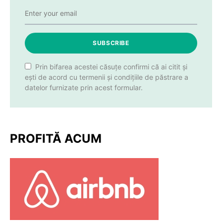
SUBSCRIBE
Prin bifarea acestei căsuțe confirmi că ai citit și
ești de acord cu termenii și condițiile de păstrare a
datelor furnizate prin acest formular.
PROFITĂ ACUM