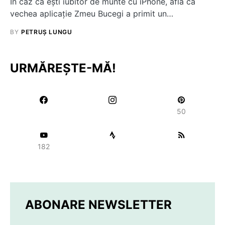
În caz că ești iubitor de munte cu iPhone, află că
vechea aplicație Zmeu Bucegi a primit un…
BY
PETRUȘ LUNGU
URMĂREȘTE-MĂ!
50
182
ABONARE NEWSLETTER